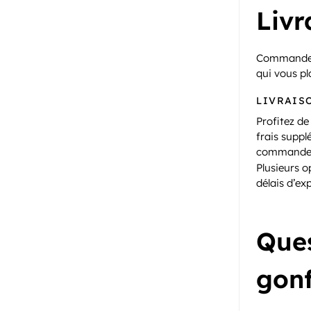
Livr
Commande
qui vous pl
LIVRAIS
Profitez de
frais suppl
commande 
Plusieurs o
délais d’ex
Ques
gonf