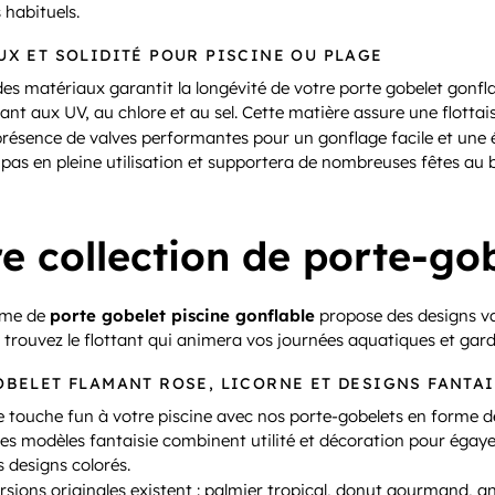
 habituels.
UX ET SOLIDITÉ POUR PISCINE OU PLAGE
des matériaux garantit la longévité de votre porte gobelet gonfl
tant aux UV, au chlore et au sel. Cette matière assure une flott
 présence de valves performantes pour un gonflage facile et une 
pas en pleine utilisation et supportera de nombreuses fêtes au b
e collection de porte-gob
mme de
porte gobelet piscine gonflable
propose des designs var
, trouvez le flottant qui animera vos journées aquatiques et gar
OBELET FLAMANT ROSE, LICORNE ET DESIGNS FANTAI
e touche fun à votre piscine avec nos porte-gobelets en forme 
es modèles fantaisie combinent utilité et décoration pour égay
 designs colorés.
rsions originales existent : palmier tropical, donut gourmand, 