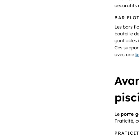
décoratifs
BAR FLO
Les bars fl
bouteille 
gonflables
Ces suppor
avec une
b
Avan
pisc
Le
porte g
Praticité, 
PRATICI