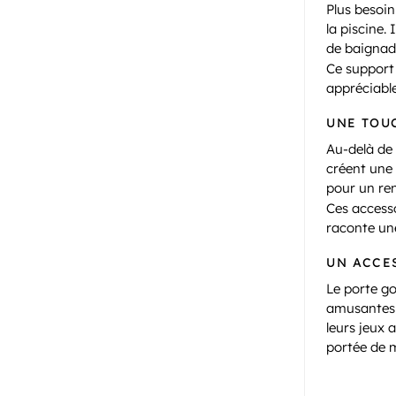
Plus besoin
la piscine.
de baignad
Ce support
appréciable
UNE TOU
Au-delà de 
créent une
pour un re
Ces accesso
raconte une
UN ACCE
Le porte go
amusantes p
leurs jeux 
portée de m