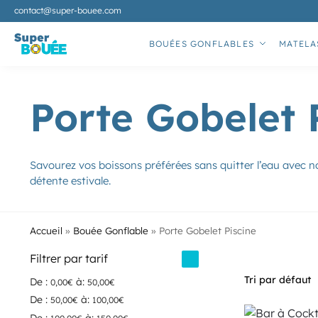
contact@super-bouee.com
Récemment ajoutés
BOUÉES GONFLABLES
MATELA
Porte Gobelet 
Savourez vos boissons préférées sans quitter l’eau avec n
détente estivale.
Accueil
»
Bouée Gonflable
»
Porte Gobelet Piscine
Filtrer par tarif
De :
à:
0,00
€
50,00
€
De :
à:
50,00
€
100,00
€
De :
à: