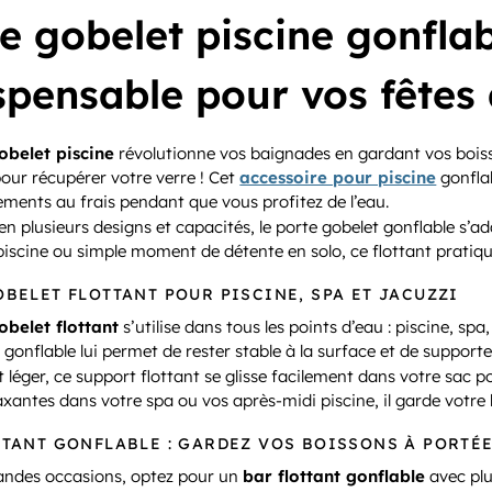
e gobelet piscine gonflabl
spensable pour vos fêtes 
obelet piscine
révolutionne vos baignades en gardant vos boisso
our récupérer votre verre ! Cet
accessoire pour piscine
gonflab
ements au frais pendant que vous profitez de l’eau.
en plusieurs designs et capacités, le porte gobelet gonflable s’a
piscine ou simple moment de détente en solo, ce flottant pratiq
BELET FLOTTANT POUR PISCINE, SPA ET JACUZZI
obelet flottant
s’utilise dans tous les points d’eau : piscine, s
gonflable lui permet de rester stable à la surface et de supporte
léger, ce support flottant se glisse facilement dans votre sac
axantes dans votre spa ou vos après-midi piscine, il garde votre 
TTANT GONFLABLE : GARDEZ VOS BOISSONS À PORTÉ
randes occasions, optez pour un
bar flottant gonflable
avec plu