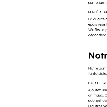
contenants
MATÉRIA
La qualité 
épais résis
Vérifiez la
dégonflera 
Notr
Notre ga
fantaisiste
PORTE G
Ajoutez un
animaux. C
adorent ces
D’autres ve