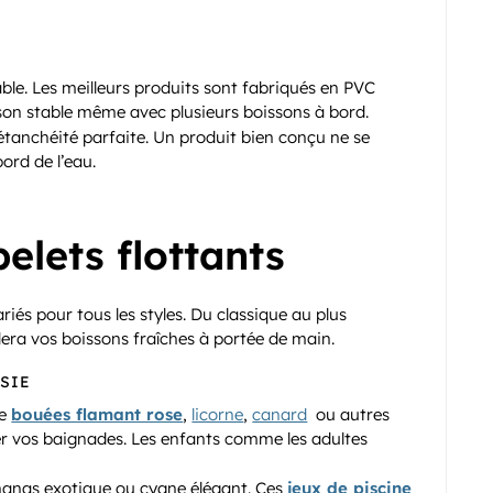
able. Les meilleurs produits sont fabriqués en PVC
aison stable même avec plusieurs boissons à bord.
étanchéité parfaite. Un produit bien conçu ne se
ord de l’eau.
elets flottants
iés pour tous les styles. Du classique au plus
dera vos boissons fraîches à portée de main.
SIE
de
bouées flamant rose
,
licorne
,
canard
ou autres
er vos baignades. Les enfants comme les adultes
ananas exotique ou cygne élégant. Ces
jeux de piscine