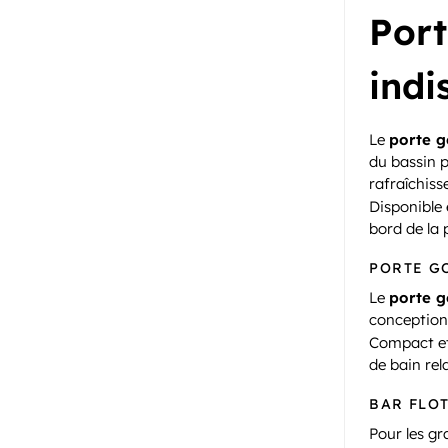
Port
indi
Le
porte g
du bassin p
rafraîchiss
Disponible 
bord de la 
PORTE GO
Le
porte g
conception 
Compact et 
de bain rel
BAR FLO
Pour les g