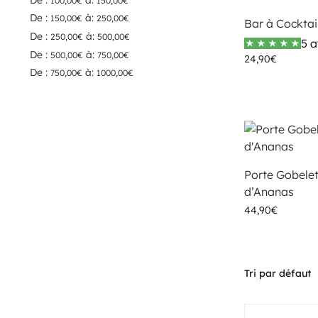
100,00
€
150,00
€
De :
à:
150,00
€
250,00
€
Bar à Cocktai
De :
à:
250,00
€
500,00
€
5 a
De :
à:
500,00
€
750,00
€
24,90
€
De :
à:
750,00
€
1000,00
€
Porte Gobele
d’Ananas
44,90
€