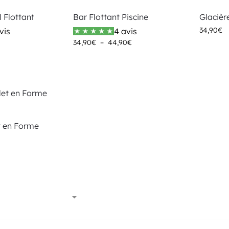
l Flottant
Bar Flottant Piscine
Glacièr
34,90
€
vis
4 avis
34,90
€
–
44,90
€
t en Forme