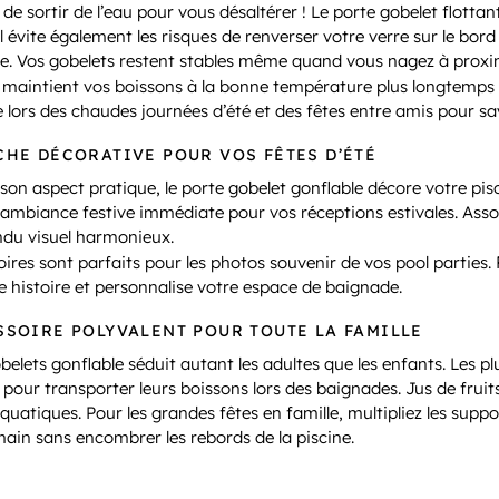
 de sortir de l’eau pour vous désaltérer ! Le porte gobelet fl
 Il évite également les risques de renverser votre verre sur le bor
e. Vos gobelets restent stables même quand vous nagez à proxi
 maintient vos boissons à la bonne température plus longtemps g
 lors des chaudes journées d’été et des fêtes entre amis pour sav
CHE DÉCORATIVE POUR VOS FÊTES D’ÉTÉ
son aspect pratique, le porte gobelet gonflable décore votre pisc
 ambiance festive immédiate pour vos réceptions estivales. Asso
ndu visuel harmonieux.
ires sont parfaits pour les photos souvenir de vos pool parties.
 histoire et personnalise votre espace de baignade.
SSOIRE POLYVALENT POUR TOUTE LA FAMILLE
belets gonflable séduit autant les adultes que les enfants. Les p
our transporter leurs boissons lors des baignades. Jus de fruit
aquatiques. Pour les grandes fêtes en famille, multipliez les sup
ain sans encombrer les rebords de la piscine.