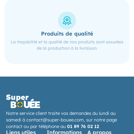
Produits de qualité
La traçabilité et la qualité de nos produits sont assurées
To
de la production à la livraison.
Notre service client traite vos demandes du lundi au
samedi à contact@super-bouee.com, sur notre
page
contact
ou par téléphone au
01 89 76 02 12
Liens utiles
Informations
A propos