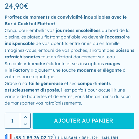
24,90
€
Profitez de moments de
convivialité
inoubliables avec le
Bar à Cocktail Flottant
Conçu pour embellir vos
journées ensoleillées
au bord de la
piscine, ce plateau flottant gonflable va devenir l’
accessoire
indispensable
de vos apéritifs entre amis ou en famille.
Imaginez-vous, entouré de vos proches, sirotant des
boissons
rafraîchissantes
tout en flottant doucement sur l’eau.
Sa couleur
blanche
éclatante et ses inscriptions
rouges
« inFactory »
ajoutent une touche
moderne
et
élégante
à
votre espace aquatique.
Grâce à sa
taille généreuse
et ses
compartiments
astucieusement disposés
, il est parfait pour accueillir une
variété de bouteilles et de verres, vous libérant ainsi du souci
de transporter vos rafraîchissements.
AJOUTER AU PANIER
+33 1 89 76 02 12
LUN-SAM / 08H-12H, 14H-18H