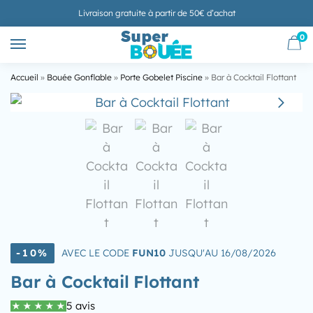
Livraison gratuite à partir de 50€ d’achat
0
Accueil
»
Bouée Gonflable
»
Porte Gobelet Piscine
»
Bar à Cocktail Flottant
-10%
AVEC LE CODE
FUN10
JUSQU'AU 16/08/2026
Bar à Cocktail Flottant
5 avis